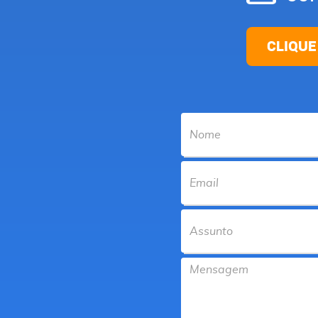
CLIQUE
FName
Email
Text
Message