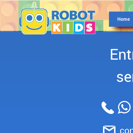
Home
Ent
se
con