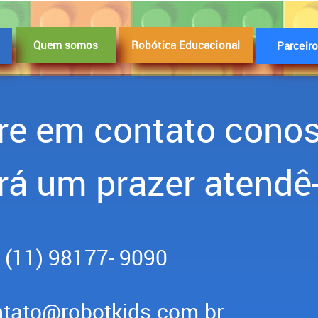
Quem somos
Robótica Educacional
Parceir
re em contato cono
rá um prazer atendê-
(11) 98177- 9090​​​​​​​
tato@robotkids.com.br​​​​​​​