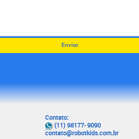
Enviar
Contato:
(11) 98177- 9090
contato@robotkids.com.br