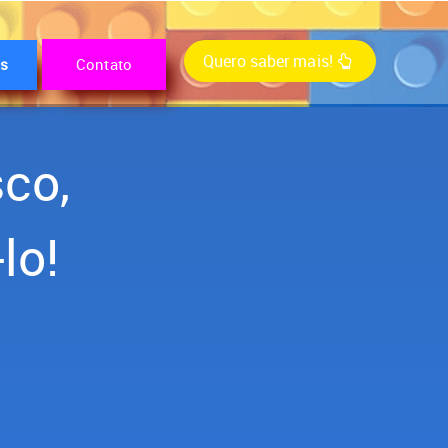
Quero saber mais!
os
Contato
sco,
lo!